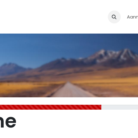
Onze Diensten
Over Odoo
Helpdesk
Evenementen
Aan
Ac
ne