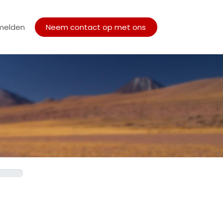
melden
tueel
Werken Bij
Neem contact op met ons
Vacatures