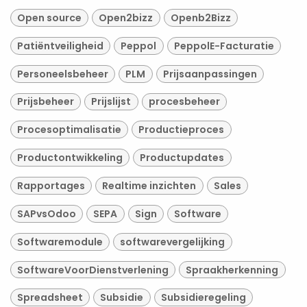
Open source
Open2bizz
Openb2Bizz
Patiëntveiligheid
Peppol
PeppolE-Facturatie
Personeelsbeheer
PLM
Prijsaanpassingen
Prijsbeheer
Prijslijst
procesbeheer
Procesoptimalisatie
Productieproces
Productontwikkeling
Productupdates
Rapportages
Realtime inzichten
Sales
SAPvsOdoo
SEPA
Sign
Software
Softwaremodule
softwarevergelijking
SoftwareVoorDienstverlening
Spraakherkenning
Spreadsheet
Subsidie
Subsidieregeling