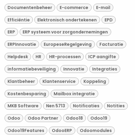
Documentenbeheer
E-commerce
E-mail
Efficiëntie
Elektronisch ondertekenen
EPD
ERP
ERP systeem voor zorgondernemingen
ERPInnovatie
EuropeseRegelgeving
Facturatie
Helpdesk
HR
HR-processen
ICP aangifte
informatiebeveiliging
Innovatie
Integraties
Klantbeheer
Klantenservice
Koppeling
Kostenbesparing
Mailbox integratie
MKB Software
Nen 5713
Notificaties
Notities
Odoo
Odoo Partner
Odoo18
Odoo19
Odoo19Features
OdooERP
Odoomodules