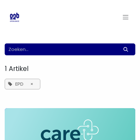
Overslaan naar inhoud
1 Artikel
EPD
×