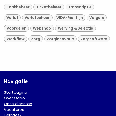
Taakbeheer
Ticketbeheer
Transcriptie
Verlof
Verlofbeheer
VIDA-Richtlijn
Volgers
Voordelen
Webshop
Werving & Selectie
Workflow
Zorg
Zorginnovatie
Zorgsoftware
Navigatie
Startpagina
Over Odoo
Onze diensten
Vacatures
Helpdesk