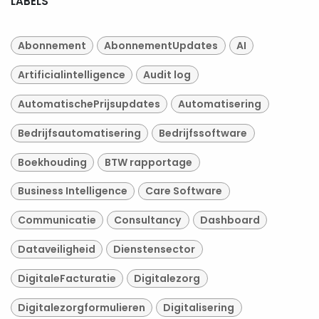
LABELS
Abonnement
AbonnementUpdates
AI
Artificialintelligence
Audit log
AutomatischePrijsupdates
Automatisering
Bedrijfsautomatisering
Bedrijfssoftware
Boekhouding
BTW rapportage
Business Intelligence
Care Software
Communicatie
Consultancy
Dashboard
Dataveiligheid
Dienstensector
DigitaleFacturatie
Digitalezorg
Digitalezorgformulieren
Digitalisering