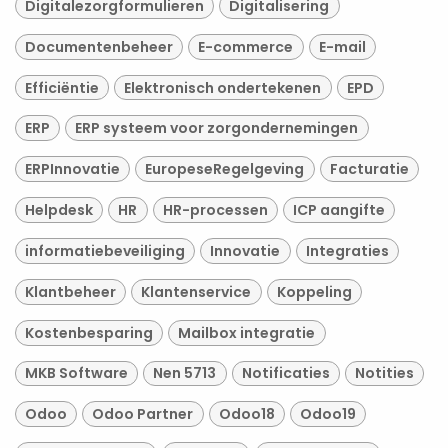
Digitalezorgformulieren
Digitalisering
Documentenbeheer
E-commerce
E-mail
Efficiëntie
Elektronisch ondertekenen
EPD
ERP
ERP systeem voor zorgondernemingen
ERPInnovatie
EuropeseRegelgeving
Facturatie
Helpdesk
HR
HR-processen
ICP aangifte
informatiebeveiliging
Innovatie
Integraties
Klantbeheer
Klantenservice
Koppeling
Kostenbesparing
Mailbox integratie
MKB Software
Nen 5713
Notificaties
Notities
Odoo
Odoo Partner
Odoo18
Odoo19