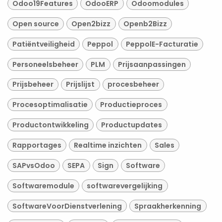
Odoo19Features
OdooERP
Odoomodules
Open source
Open2bizz
Openb2Bizz
Patiëntveiligheid
Peppol
PeppolE-Facturatie
Personeelsbeheer
PLM
Prijsaanpassingen
Prijsbeheer
Prijslijst
procesbeheer
Procesoptimalisatie
Productieproces
Productontwikkeling
Productupdates
Rapportages
Realtime inzichten
Sales
SAPvsOdoo
SEPA
Sign
Software
Softwaremodule
softwarevergelijking
SoftwareVoorDienstverlening
Spraakherkenning