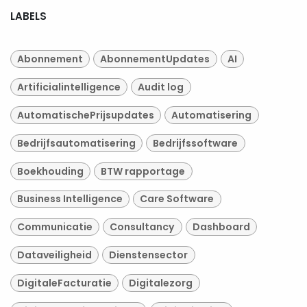
LABELS
Abonnement
AbonnementUpdates
AI
Artificialintelligence
Audit log
AutomatischePrijsupdates
Automatisering
Bedrijfsautomatisering
Bedrijfssoftware
Boekhouding
BTW rapportage
Business Intelligence
Care Software
Communicatie
Consultancy
Dashboard
Dataveiligheid
Dienstensector
DigitaleFacturatie
Digitalezorg