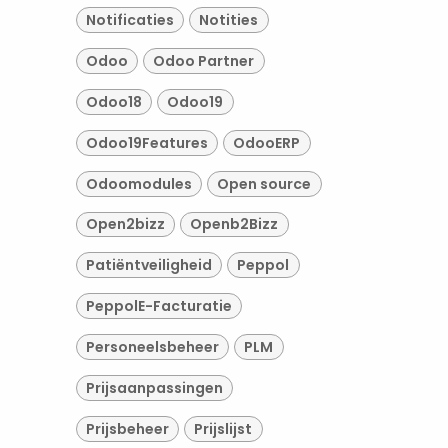
Notificaties
Notities
Odoo
Odoo Partner
Odoo18
Odoo19
Odoo19Features
OdooERP
Odoomodules
Open source
Open2bizz
Openb2Bizz
Patiëntveiligheid
Peppol
PeppolE-Facturatie
Personeelsbeheer
PLM
Prijsaanpassingen
Prijsbeheer
Prijslijst