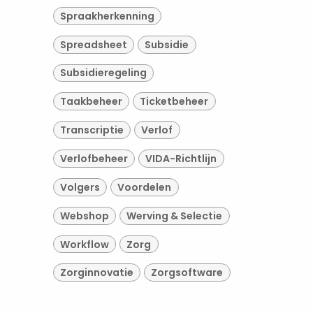
Spraakherkenning
Spreadsheet
Subsidie
Subsidieregeling
Taakbeheer
Ticketbeheer
Transcriptie
Verlof
Verlofbeheer
VIDA-Richtlijn
Volgers
Voordelen
Webshop
Werving & Selectie
Workflow
Zorg
Zorginnovatie
Zorgsoftware