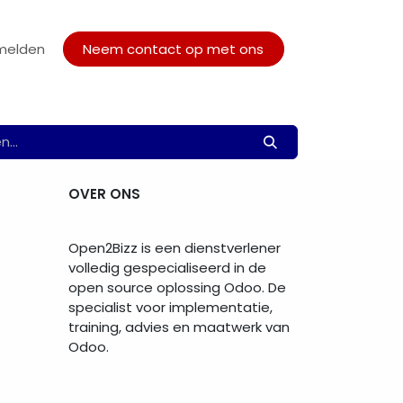
melden
tueel
Werken Bij
Neem contact op met ons
Vacatures
OVER ONS
Open2Bizz is een dienstverlener
volledig gespecialiseerd in de
open source oplossing Odoo. De
specialist voor implementatie,
training, advies en maatwerk van
Odoo.