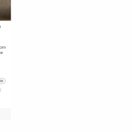
e
 om
te
ie