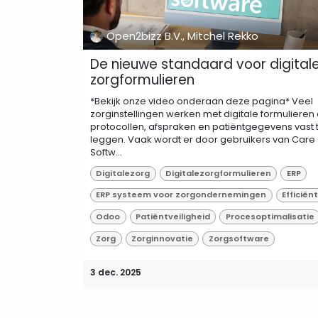
Open2bizz B.V., Mitchel Rekko
De nieuwe standaard voor digital
zorgformulieren
*Bekijk onze video onderaan deze pagina* Veel
zorginstellingen werken met digitale formulieren
protocollen, afspraken en patiëntgegevens vast 
leggen. Vaak wordt er door gebruikers van Care
Softw...
Digitalezorg
Digitalezorgformulieren
ERP
ERP systeem voor zorgondernemingen
Efficiënt
Odoo
Patiëntveiligheid
Procesoptimalisatie
Zorg
Zorginnovatie
Zorgsoftware
3 dec. 2025