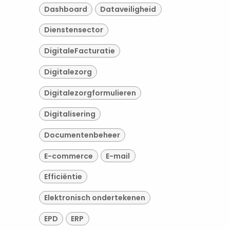
Dashboard
Dataveiligheid
Dienstensector
DigitaleFacturatie
Digitalezorg
Digitalezorgformulieren
Digitalisering
Documentenbeheer
E-commerce
E-mail
Efficiëntie
Elektronisch ondertekenen
EPD
ERP