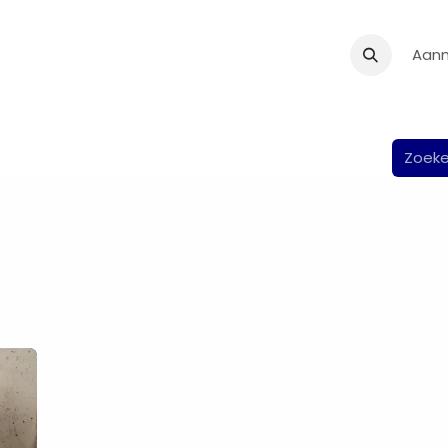
Onze Diensten
Over Odoo
Helpdesk
Evenementen
Aan
Ac