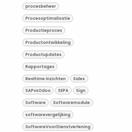
procesbeheer
Procesoptimalisatie
Productieproces
Productontwikkeling
Productupdates
Rapportages
Realtime inzichten
Sales
SAPvsOdoo
SEPA
Sign
Software
Softwaremodule
softwarevergelijking
SoftwareVoorDienstverlening