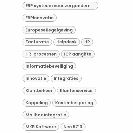
ERP systeem voor zorgondernemingen
ERPInnovatie
EuropeseRegelgeving
Facturatie
Helpdesk
HR
HR-processen
ICP aangifte
informatiebeveiliging
Innovatie
Integraties
Klantbeheer
Klantenservice
Koppeling
Kostenbesparing
Mailbox integratie
MKB Software
Nen 5713